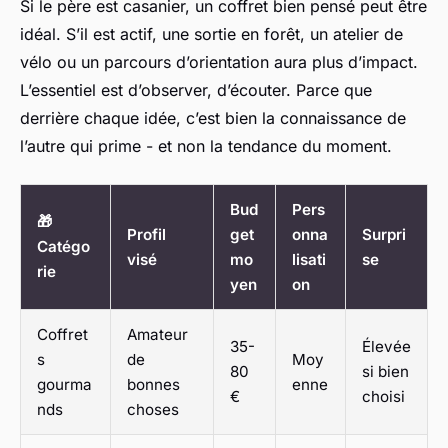
Si le père est casanier, un coffret bien pensé peut être
idéal. S’il est actif, une sortie en forêt, un atelier de
vélo ou un parcours d’orientation aura plus d’impact.
L’essentiel est d’observer, d’écouter. Parce que
derrière chaque idée, c’est bien la connaissance de
l’autre qui prime - et non la tendance du moment.
Bud
Pers
🎁
Profil
get
onna
Surpri
Catégo
visé
mo
lisati
se
rie
yen
on
Coffret
Amateur
35-
Élevée
s
de
Moy
80
si bien
gourma
bonnes
enne
€
choisi
nds
choses