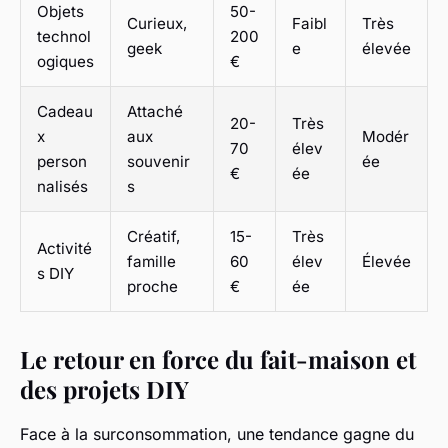
Objets
50-
Curieux,
Faibl
Très
technol
200
geek
e
élevée
ogiques
€
Cadeau
Attaché
20-
Très
x
aux
Modér
70
élev
person
souvenir
ée
€
ée
nalisés
s
Créatif,
15-
Très
Activité
famille
60
élev
Élevée
s DIY
proche
€
ée
Le retour en force du fait-maison et
des projets DIY
Face à la surconsommation, une tendance gagne du