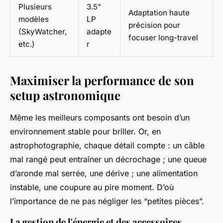
Plusieurs
3.5"
Adaptation haute
modèles
LP
précision pour
(SkyWatcher,
adapte
focuser long-travel
etc.)
r
Maximiser la performance de son
setup astronomique
Même les meilleurs composants ont besoin d’un
environnement stable pour briller. Or, en
astrophotographie, chaque détail compte : un câble
mal rangé peut entraîner un décrochage ; une queue
d’aronde mal serrée, une dérive ; une alimentation
instable, une coupure au pire moment. D’où
l’importance de ne pas négliger les “petites pièces”.
La gestion de l'énergie et des accessoires