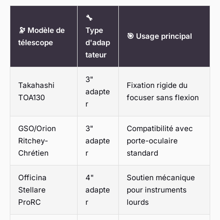
🔧
🔭 Modèle de
Type
🎯 Usage principal
télescope
d'adap
tateur
3"
Takahashi
Fixation rigide du
adapte
TOA130
focuser sans flexion
r
GSO/Orion
3"
Compatibilité avec
Ritchey-
adapte
porte-oculaire
Chrétien
r
standard
Officina
4"
Soutien mécanique
Stellare
adapte
pour instruments
ProRC
r
lourds