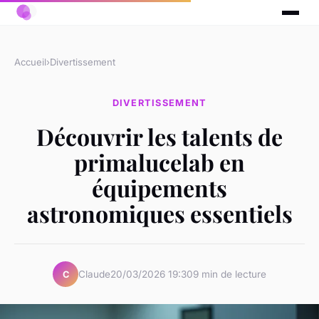
Accueil
›
Divertissement
DIVERTISSEMENT
Découvrir les talents de
primalucelab en
équipements
astronomiques essentiels
Claude
20/03/2026 19:30
9 min de lecture
C