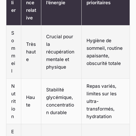
li
nce
l’énergie
prioritaires
er
relat
ive
S
Crucial pour
o
Hygiène de
Très
la
m
sommeil, routine
haut
récupération
m
apaisante,
e
mentale et
ei
obscurité totale
physique
l
N
Repas variés,
Stabilité
ut
limites sur les
Hau
glycémique,
rit
ultra-
te
concentratio
io
transformés,
n durable
n
hydratation
E